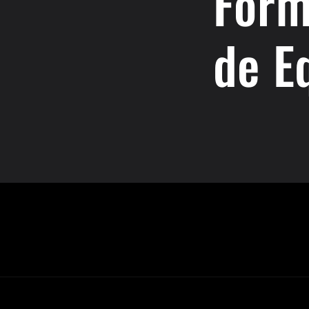
Form
de E