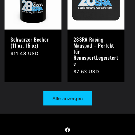
Schwarzer Becher
28SRA Racing
(11 oz, 15 oz)
Mauspad – Perfekt
für
Normaler
$11.48 USD
Rennsportbegeistert
Preis
e
Normaler
$7.63 USD
Preis
Alle anzeigen
Facebook