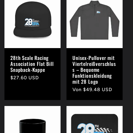
28th Scale Racing
Unisex-Pullover mit
Association Flat Bill
Viertelreißverschlus
Snapback-Kappe
s – Bequeme
Funktionskleidung
Normaler
$27.60 USD
mit 28 Logo
Preis
Normaler
Von $49.48 USD
Preis