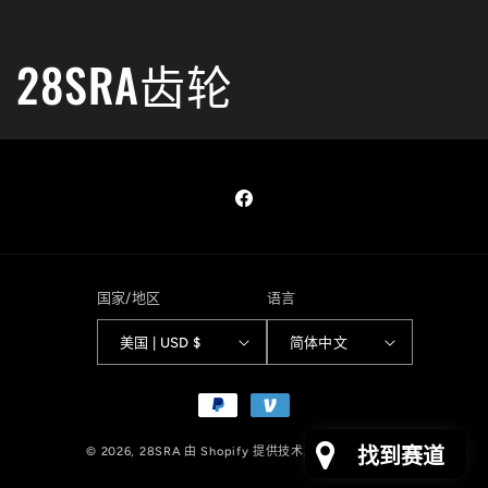
收
28SRA齿轮
藏
:
Facebook
国家/地区
语言
美国 | USD $
简体中文
付
款
方
隐私政策
找到赛道
© 2026,
28SRA
由 Shopify 提供技术支持
式