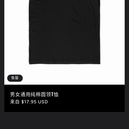
售罄
男女通用纯棉圆领T恤
常
来自 $17.95 USD
规
价
格