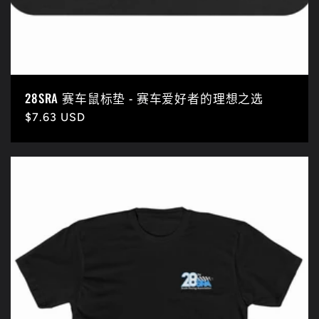
28SRA 赛车鼠标垫 - 赛车爱好者的理想之选
常
$7.63 USD
规
价
格