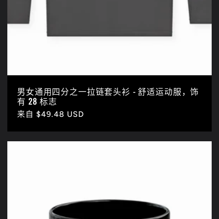
男女通用四分之一拉链套头衫 - 舒适运动服，饰
有 28 标志
常
来自 $49.48 USD
规
价
格