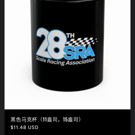
黑色马克杯（11盎司，15盎司）
常
$11.48 USD
规