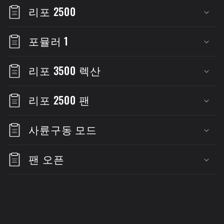
리포 2500
포뮬러 1
리포 3500 렉산
리포 2500 팬
사륜구동 모드
팬 오픈